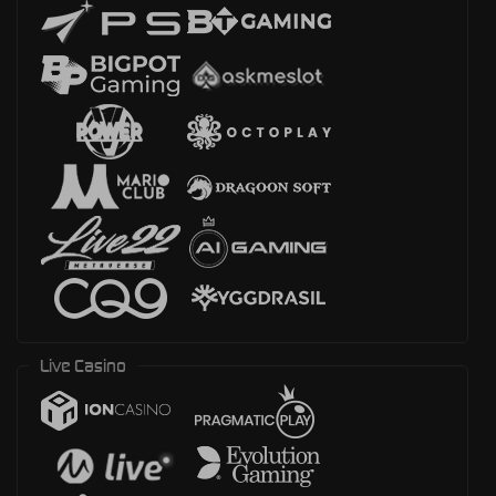
Live Casino