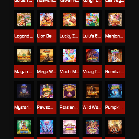
Golden Hatch
Heavenly Sage
Kawaii Neko
Kung Fu Warrior
Las Vegas Party
Legend of the White and Green Snake
Lion Dance Fortune
Lucky Zhu
Lulu's Enchanted Forest
Mahjong Fortune
Mayan Gold Hunt
Mega Wild Safari
Mochi Mochi
Muay Thai Arena
Nomikai Fever
Mysteries of Pandora
Pawsome Xmas
Persian Gems
Wild West Saloon
Pumpkin Night