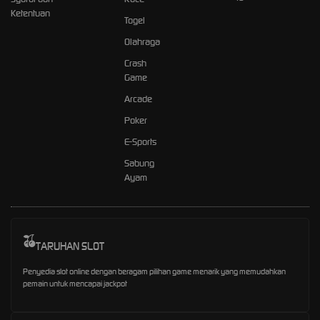
Ketentuan
Togel
Olahraga
Crash
Game
Arcade
Poker
E-Sports
Sabung
Ayam
TARUHAN SLOT
Penyedia slot online dengan beragam pilihan game menarik yang memudahkan
pemain untuk mencapai jackpot