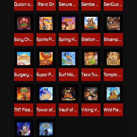
Queen of Aztec
Rave On
Sakura Neko
Samba Fiesta
SanGuo - The Brotherhood
Sexy Christmas Sirens
Spirits Fiesta
Spring Harvest
Stallion Princess
Steampunk Reloaded
Surgary bonanza
Super Phoenix
Surf Monkey
Taco Truck Delight
Temple of Gods
TNT Fiesta
Tower of Riches
Vault of Riches
Viking Valor
Wild Fish Hunter