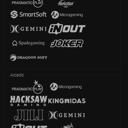
Arcade