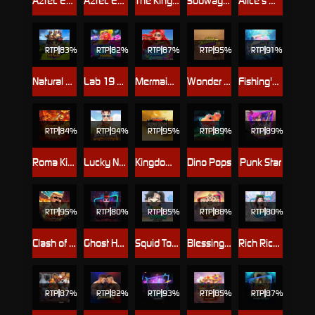
Aztec Empire
Aztec Empire 1000
The King Joker
Subway Runner
Alice's Wonder
RTP
83%
RTP
82%
RTP
87%
RTP
95%
RTP
91%
Natural Ace
Lab 19 Mania
Mermaid's Market
Wonder Cuisine
Fishing's Paradise
RTP
84%
RTP
94%
RTP
95%
RTP
89%
RTP
89%
Roma Kingdom
Lucky NangKwak
Kingdom Z
Dino Pops
Punk Star
RTP
95%
RTP
80%
RTP
85%
RTP
88%
RTP
80%
Clash of War
Ghost House
Squid Toon
Blessing of the Ox
Rich Rich Water
RTP
87%
RTP
82%
RTP
93%
RTP
85%
RTP
87%