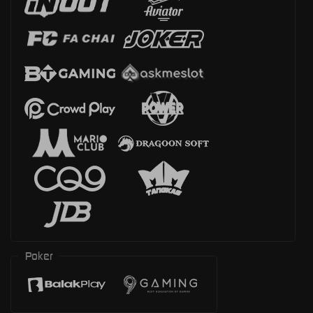
Poker