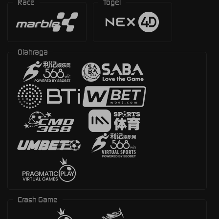
Race
Togel
Olahraga
Crash Game