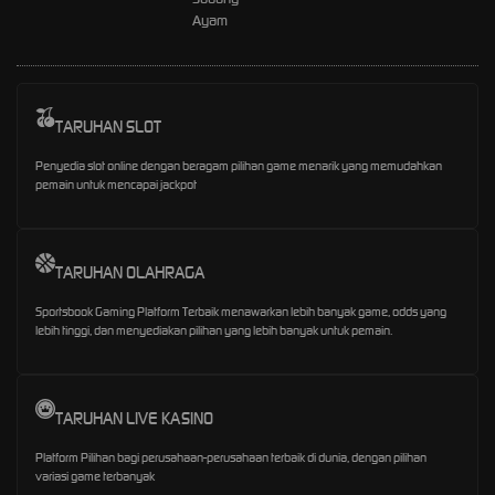
Ayam
TARUHAN SLOT
Penyedia slot online dengan beragam pilihan game menarik yang memudahkan
pemain untuk mencapai jackpot
TARUHAN OLAHRAGA
Sportsbook Gaming Platform Terbaik menawarkan lebih banyak game, odds yang
lebih tinggi, dan menyediakan pilihan yang lebih banyak untuk pemain.
TARUHAN LIVE KASINO
Platform Pilihan bagi perusahaan-perusahaan terbaik di dunia, dengan pilihan
variasi game terbanyak