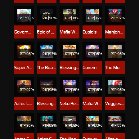
RTP
95%
RTP
96%
RTP
98%
RTP
96%
RTP
97%
Government Disco
Epic of Aztec
Mafia Ways
Cupid's Garden
Mahjong of the Phoenix
RTP
96%
RTP
97%
RTP
97%
RTP
96%
RTP
96%
Super Ace X
The Beat of Olympus 1000
Blessing of the Tiger
Government Joke
The Monkey King
RTP
97%
RTP
98%
RTP
98%
RTP
96%
RTP
96%
Aztec Legend
Blessing of the Dragon
Neko Reborn
Mafia Ways II : Metro Haven Heist
Veggies Bonanza
RTP
95%
RTP
89%
RTP
82%
RTP
83%
RTP
85%