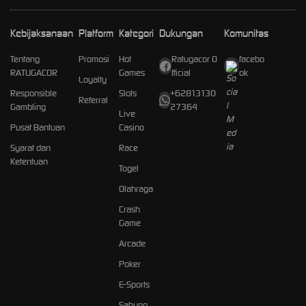
Kebijaksanaan
Platform
Kategori
Dukungan
Komunitas
Tentang
Promosi
Hot
Ratugacor O
facebo
RATUGACOR
Games
fficial
ok
Loyalty
Responsible
Slots
+62813130
Referral
Gambling
27364
Live
Pusat Bantuan
Casino
Syarat dan
Race
Ketentuan
Togel
Olahraga
Crash
Game
Arcade
Poker
E-Sports
Sabung