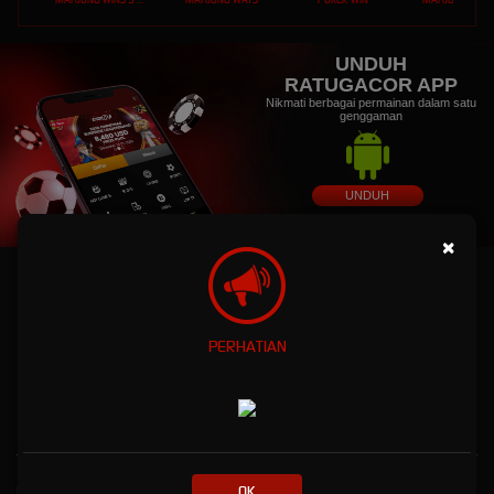
UNDUH
RATUGACOR APP
Nikmati berbagai permainan dalam satu
genggaman
UNDUH
PANDUAN INSTALASI
×
RATUGACOR: Aplikasi Rekomendasi Main Slot88 Gacor
Resmi Terbaru Gampang Menang
PERHATIAN
RATUGACOR
menjadi sebuah platform terpilih yang menyediakan link download aplikasi
yang menjadi rekomendasi tempat bermain slot88 gacor dengan tampilan responsif ringan
akses cepat dengan menggunakan link alternatif anti blokir.
OK
Kebijaksanaan
Platform